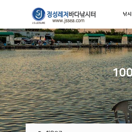
낚시
10