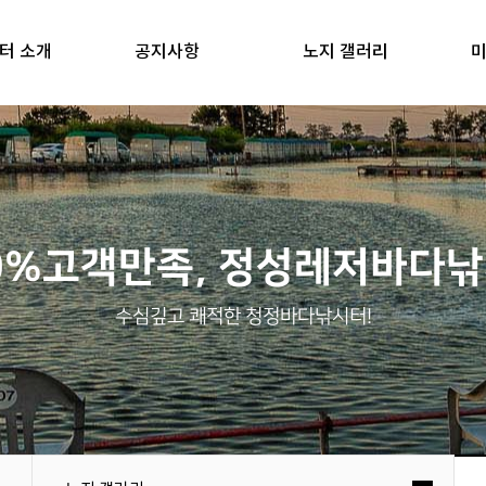
터 소개
공지사항
노지 갤러리
미
0%고객만족, 정성레저바다
수심깊고 쾌적한 청정바다낚시터!