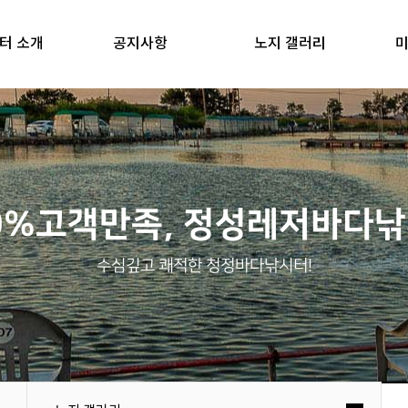
터 소개
공지사항
노지 갤러리
미
0%고객만족, 정성레저바다
수심깊고 쾌적한 청정바다낚시터!