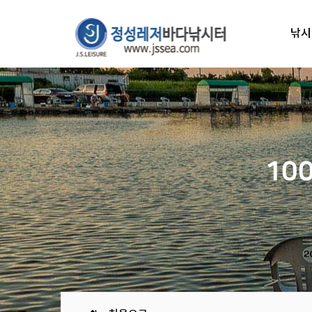
낚시
10