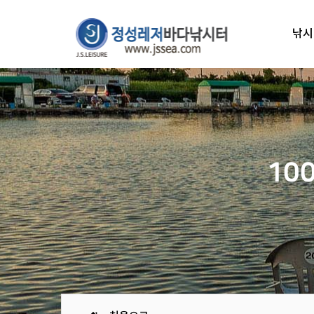
낚시
10