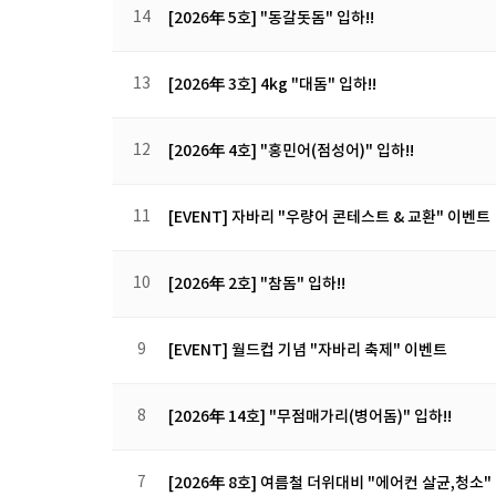
14
[2026年 5호] "동갈돗돔" 입하!!
13
[2026年 3호] 4kg "대돔" 입하!!
12
[2026年 4호] "홍민어(점성어)" 입하!!
11
[EVENT] 자바리 "우량어 콘테스트 & 교환" 이벤트
10
[2026年 2호] "참돔" 입하!!
9
[EVENT] 월드컵 기념 "자바리 축제" 이벤트
8
[2026年 14호] "무점매가리(병어돔)" 입하!!
7
[2026年 8호] 여름철 더위대비 "에어컨 살균,청소"