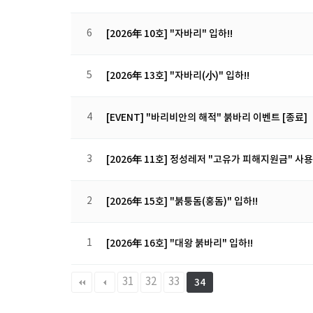
6
[2026年 10호] "자바리" 입하!!
5
[2026年 13호] "자바리(小)" 입하!!
4
[EVENT] "바리비안의 해적" 붉바리 이벤트 [종료]
3
[2026年 11호] 정성레저 "고유가 피해지원금" 사
2
[2026年 15호] "붉퉁돔(홍돔)" 입하!!
1
[2026年 16호] "대왕 붉바리" 입하!!
31
32
33
34