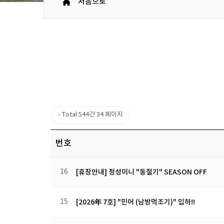
처음으로
Total 544건
34 페이지
번호
16
[휴장안내] 정성미니 "동절기" SEASON OFF
15
[2026年 7호] "민어 (남방먹조기)" 입하!!