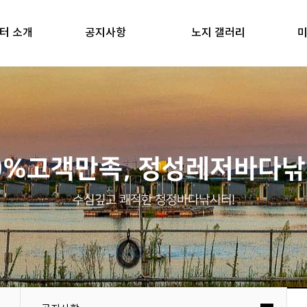
터 소개
공지사항
노지 갤러리
미
0%고객만족, 정성레저바다
수심깊고 쾌적한 청정바다낚시터!