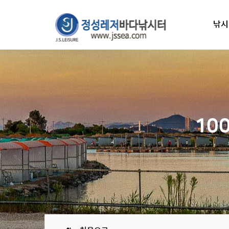
낚시
10