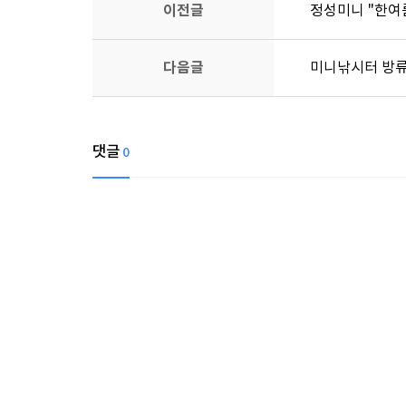
이전글
정성미니 "한여름
다음글
미니낚시터 방류
댓글
0