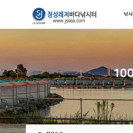
낚시
10