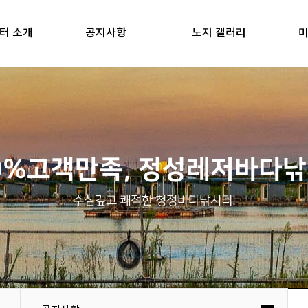
터 소개
공지사항
노지 갤러리
미
0%고객만족, 정성레저바다
수심깊고 쾌적한 청정바다낚시터!