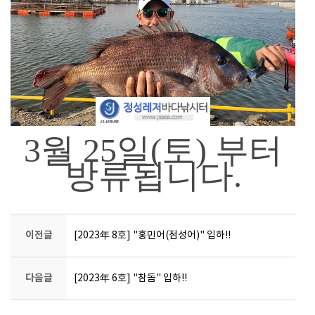
3월 25
일(토) 부터
방류됩니다.
이전글
[2023年 8호] "홍민어(점성어)" 입하!!
다음글
[2023年 6호] "참돔" 입하!!