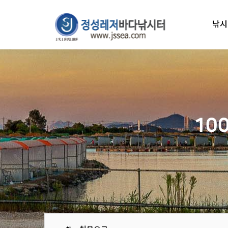
낚시
10