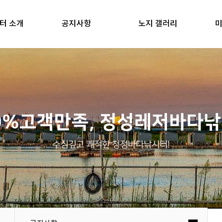
터 소개
공지사항
노지 갤러리
미
0%고객만족, 정성레저바다
수심깊고 쾌적한 청정바다낚시터!