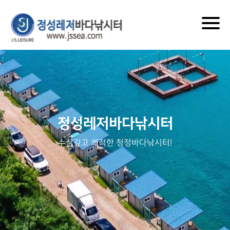
Togg
navig
정성레저바다낚시터
수심깊고 쾌적한 청정바다낚시터!