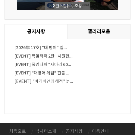
8월 5일(수) 조황
공지사항
갤러리모음
·
[2026年 17호] "대 병어" 입…
·
[EVENT] 폭염타파 2탄 "시원한…
·
[EVENT] 폭염타파 "자바리 60…
·
[EVENT] "대병어 게임" 핀볼 …
·
[EVENT] "바리비안의 해적" 붉…
처음으로
낚시터소개
공지사항
이용안내