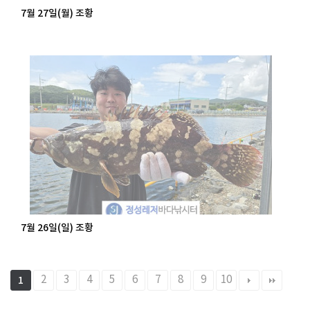
7월 27일(월) 조황
7월 26일(일) 조황
2
3
4
5
6
7
8
9
10
1