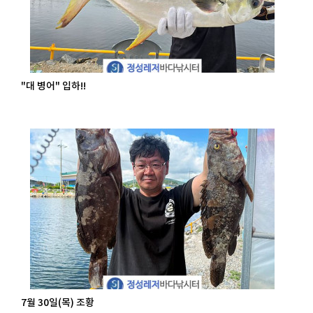
"대 병어" 입하!!
7월 30일(목) 조황