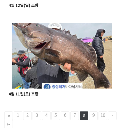
4월 12일(일) 조황
4월 11일(토) 조황
1
2
3
4
5
6
7
9
10
8