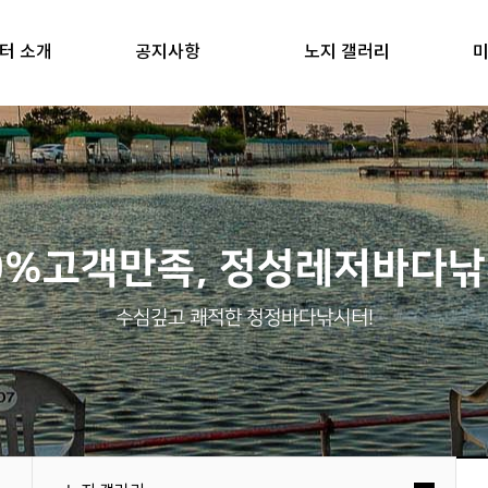
터 소개
공지사항
노지 갤러리
미
0%고객만족, 정성레저바다
수심깊고 쾌적한 청정바다낚시터!