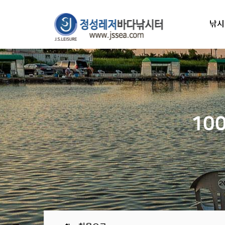
낚시
10