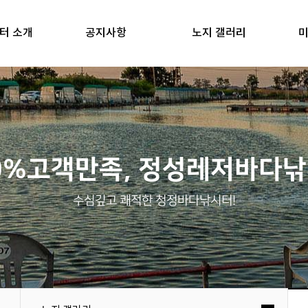
터 소개
공지사항
노지 갤러리
미
0%고객만족, 정성레저바다
수심깊고 쾌적한 청정바다낚시터!