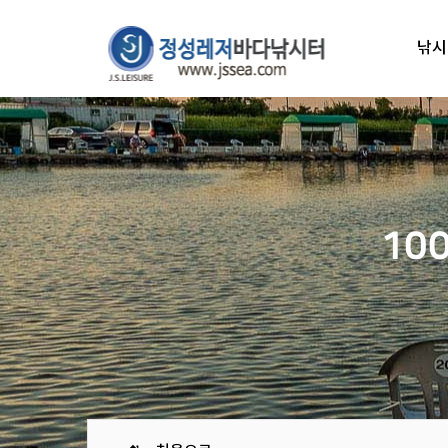
낚시
10