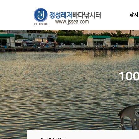
낚시
10