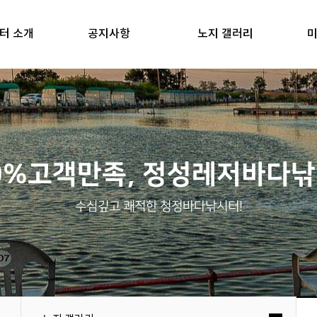
터 소개
공지사항
노지 갤러리
미
0%고객만족, 정성레저바다
수심깊고 쾌적한 청정바다낚시터!