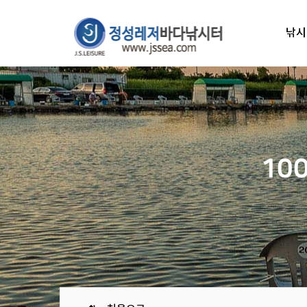
낚시
10