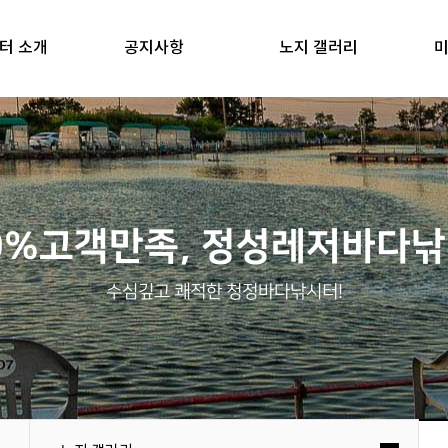
터 소개
공지사항
노지 갤러리
미
0%고객만족, 정성레저바다
수심깊고 쾌적한 청정바다낚시터!