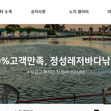
터 소개
공지사항
노지 갤러리
미
0%고객만족, 정성레저바다
수심깊고 쾌적한 청정바다낚시터!