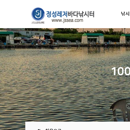
낚시
10