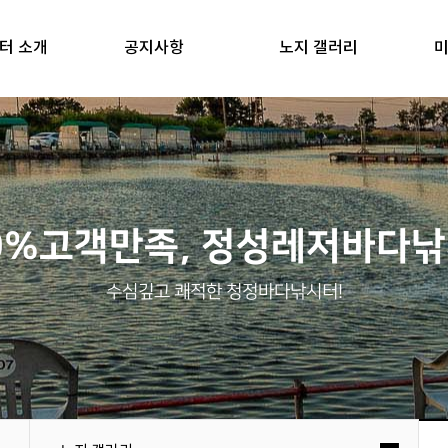
터 소개
공지사항
노지 갤러리
미
0%고객만족, 정성레저바다
수심깊고 쾌적한 청정바다낚시터!