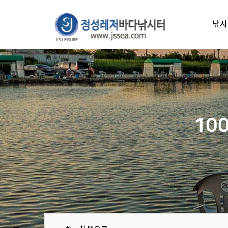
낚시
10