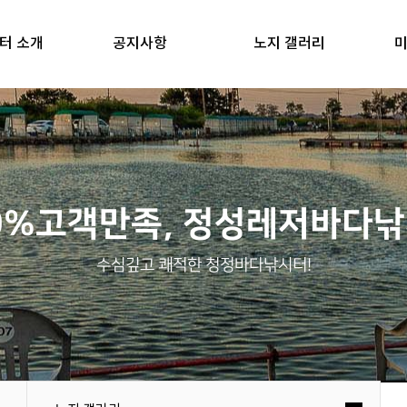
터 소개
공지사항
노지 갤러리
미
0%고객만족, 정성레저바다
수심깊고 쾌적한 청정바다낚시터!