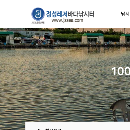
낚시
10