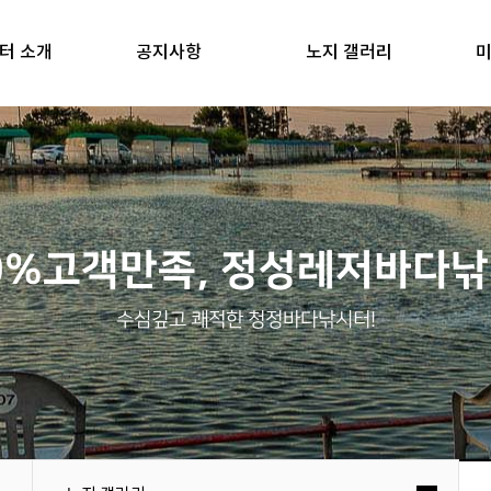
터 소개
공지사항
노지 갤러리
미
0%고객만족, 정성레저바다
수심깊고 쾌적한 청정바다낚시터!