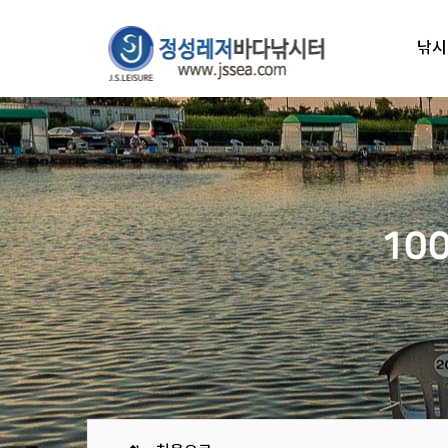
낚시
10