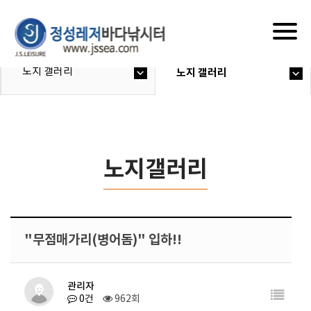
Togg
navig
노지 갤러리
노지 갤러리
노지갤러리
"무점매가리(병어돔)" 입하!!
관리자
0건
962회