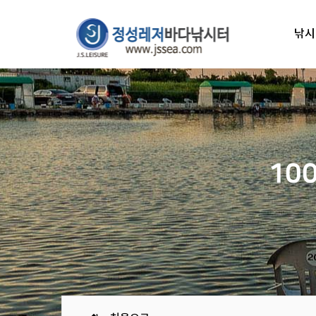
낚시
10