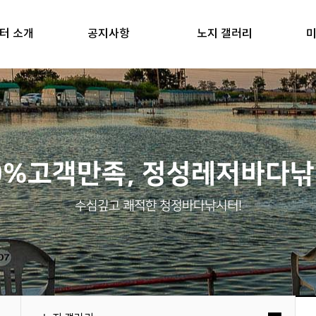
터 소개
공지사항
노지 갤러리
미
0%고객만족, 정성레저바다
수심깊고 쾌적한 청정바다낚시터!