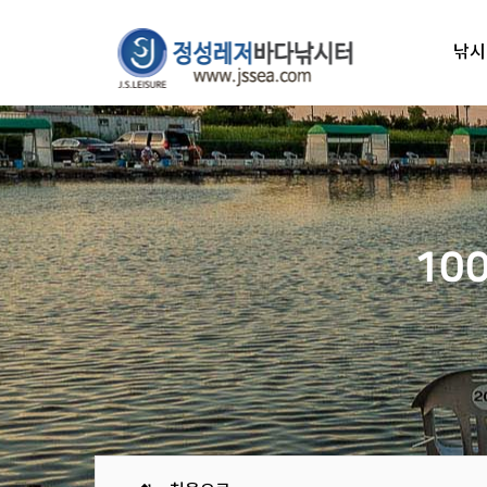
낚시
10