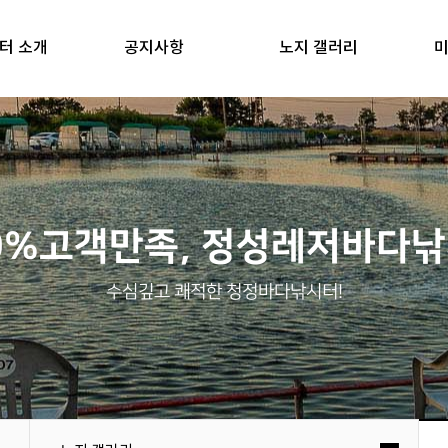
터 소개
공지사항
노지 갤러리
미
0%고객만족, 정성레저바다
수심깊고 쾌적한 청정바다낚시터!