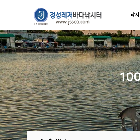
낚시
10