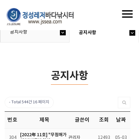
Togg
navig
공지사항
공지사항
공지사항
Total 544건
16 페이지
번호
제목
글쓴이
조회
날짜
[2022年 11호] "무점매가
304
관리자
12493
05-03