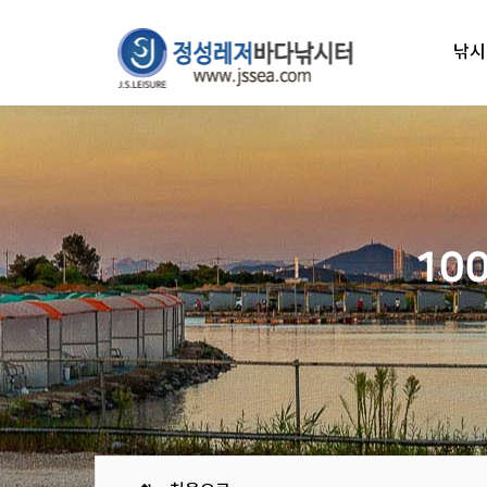
낚시
10