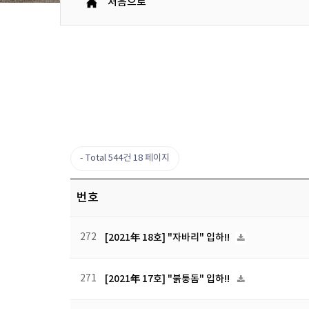
처음으로
Total 544건
18 페이지
번호
272
[2021年 18호] "자바리" 입하!!
271
[2021年 17호] "붉퉁돔" 입하!!