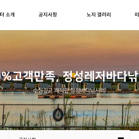
터 소개
공지사항
노지 갤러리
미
0%고객만족, 정성레저바다
수심깊고 쾌적한 청정바다낚시터!