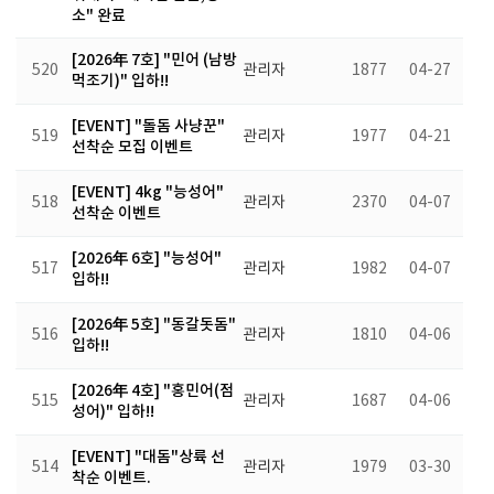
소" 완료
[2026年 7호] "민어 (남방
520
관리자
1877
04-27
먹조기)" 입하!!
[EVENT] "돌돔 사냥꾼"
519
관리자
1977
04-21
선착순 모집 이벤트
[EVENT] 4kg "능성어"
518
관리자
2370
04-07
선착순 이벤트
[2026年 6호] "능성어"
517
관리자
1982
04-07
입하!!
[2026年 5호] "동갈돗돔"
516
관리자
1810
04-06
입하!!
[2026年 4호] "홍민어(점
515
관리자
1687
04-06
성어)" 입하!!
[EVENT] "대돔"상륙 선
514
관리자
1979
03-30
착순 이벤트.