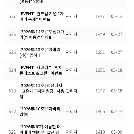
(홍돔)" 입하!!
[EVENT] 월드컵 기념 "자
527
관리자
1477
06-12
바리 축제" 이벤트
[2026年 14호] "무점매가
526
관리자
1449
05-27
리(병어돔)" 입하!!
[2026年 13호] "자바리
525
관리자
1251
05-27
(小)" 입하!!
[EVENT] 자바리 "우량어
524
관리자
1651
05-18
콘테스트 & 교환" 이벤트
[2026年 11호] 정성레저
523
"고유가 피해지원금" 사용
관리자
1197
05-18
처
[2026年 10호] "자바리"
522
관리자
1405
05-14
입하!!
[2026年 8호] 여름철 더
521
위대비 "에어컨 살균,청
관리자
1410
05-09