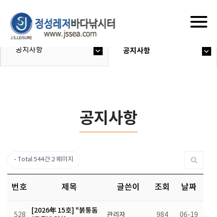
Togg
navig
공지사항
공지사항
공지사항
Total 544건
2 페이지
번호
제목
글쓴이
조회
날짜
[2026年 15호] "붉퉁돔
528
관리자
984
06-19