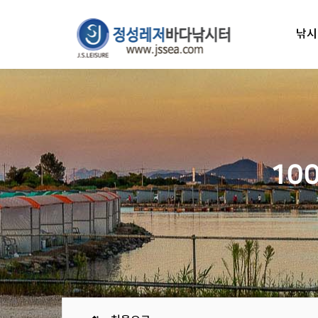
낚시
10