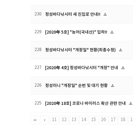
230
정성바다낚시터 새 진입로 안내!!
229
[2020年 5호] "농어(국내산)" 입하!!
228
정성바다낚시터 "개장일" 현황(최종수정)
227
[2020年 4호] 정성바다낚시터 "개장" 안내
226
정성미니 "개장일" 순번 및 대기 현황
225
[2020年 18호] 코로나 바이러스 확산 관련 안내
다음
맨끝
11
12
13
14
15
16
17
18
1