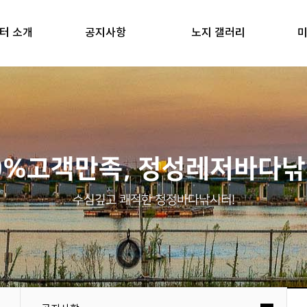
터 소개
공지사항
노지 갤러리
미
0%고객만족, 정성레저바다
수심깊고 쾌적한 청정바다낚시터!