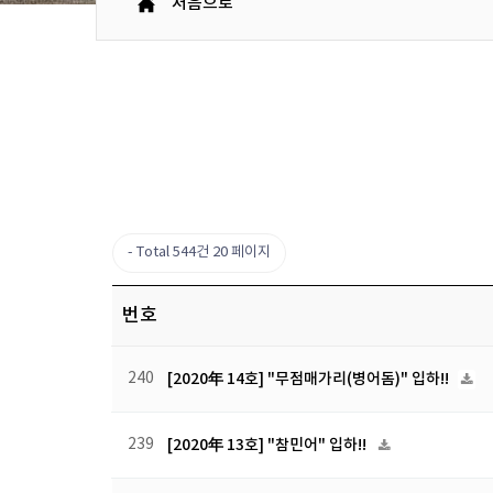
처음으로
Total 544건
20 페이지
번호
240
[2020年 14호] "무점매가리(병어돔)" 입하!!
239
[2020年 13호] "참민어" 입하!!