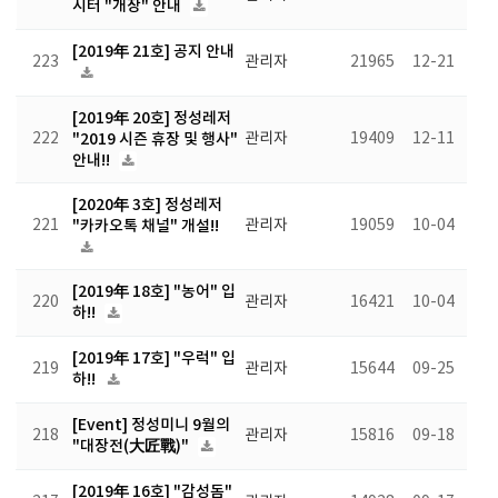
시터 "개장" 안내
[2019年 21호] 공지 안내
223
관리자
21965
12-21
[2019年 20호] 정성레저
222
"2019 시즌 휴장 및 행사"
관리자
19409
12-11
안내!!
[2020年 3호] 정성레저
221
"카카오톡 채널" 개설!!
관리자
19059
10-04
[2019年 18호] "농어" 입
220
관리자
16421
10-04
하!!
[2019年 17호] "우럭" 입
219
관리자
15644
09-25
하!!
[Event] 정성미니 9월의
218
관리자
15816
09-18
"대장전(大匠戰)"
[2019年 16호] "감성돔"