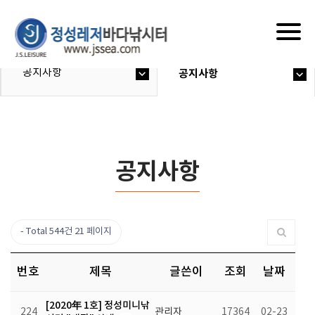
Togg
navig
공지사항
공지사항
공지사항
Total 544건
21 페이지
번호
제목
글쓴이
조회
날짜
[2020年 1호] 정성미니낚
224
관리자
17364
02-23