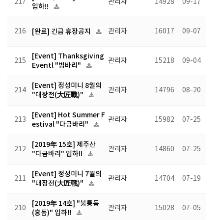
217
관리자
14928
09-17
입하!!
216
[완료] 긴급 휴장공지
관리자
16017
09-07
[Event] Thanksgiving
215
관리자
15218
09-04
Eventl "범바리"
[Event] 정성미니 8월의
214
관리자
14796
08-20
"대장전(大匠戰)"
[Event] Hot Summer F
213
관리자
15982
07-25
estival "다금바리"
[2019年 15호] 제주산
212
관리자
14860
07-25
"다금바리" 입하!!
[Event] 정성미니 7월의
211
관리자
14704
07-19
"대장전(大匠戰)"
[2019年 14호] "붉퉁돔
210
관리자
15028
07-05
(홍돔)" 입하!!