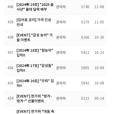
[2024年 19호] "2025 을
440
관리자
5740
11-08
사년" 물때 달력 배부
[입어료 공지] 가격 인상
439
관리자
6270
11-05
안내
[EVENT] "감성 농어" 가
438
관리자
6166
10-26
을 이벤트
[2024年 18호] "점농어"
437
관리자
5412
10-23
입하!!
[2024年 17호] "감성돔"
436
관리자
5805
10-09
입하!!
[2024年 16호] "우럭" 입
435
관리자
5842
10-08
하!!
[EVENT] 한가위 "땡겨~
434
관리자
6122
09-14
땡겨~" 선물이벤트
[EVENT] 한가위 "대돔 축