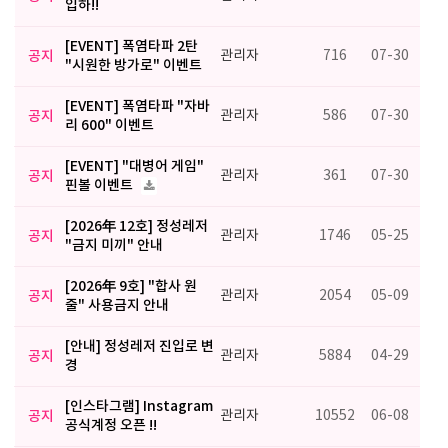
입하!!
[EVENT] 폭염타파 2탄
공지
관리자
716
07-30
"시원한 방가로" 이벤트
[EVENT] 폭염타파 "자바
공지
관리자
586
07-30
리 600" 이벤트
[EVENT] "대병어 게임"
공지
관리자
361
07-30
핀볼 이벤트
[2026年 12호] 정성레저
공지
관리자
1746
05-25
"금지 미끼" 안내
[2026年 9호] "합사 원
공지
관리자
2054
05-09
줄" 사용금지 안내
[안내] 정성레저 진입로 변
공지
관리자
5884
04-29
경
[인스타그램] Instagram
공지
관리자
10552
06-08
공식계정 오픈 !!