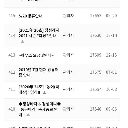
415
5/20 방류안내
관리자
17653
05-20
[2021年 26호] 정성레저
414
2021 시즌 "휴장" 안내
관리자
17630
12-14
413
~하우스 요금및안내~
관리자
17609
12-15
2010년 7월 현재 방류어
412
관리자
17575
07-01
종 안내.
[2020年 24호] "농어(국
411
관리자
17554
10-08
내산)" 입하!!
◆정성바다 & 정성미니◆
410
"둥근바리" 축제종료 안
관리자
17548
09-06
내.