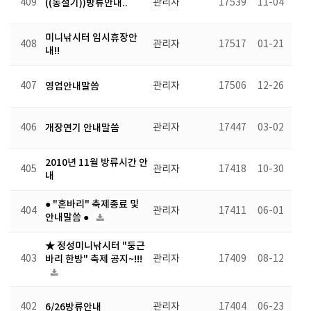
409
((동절기))방류안내..
관리자
17539
11-04
미니낚시터 임시휴장안
408
관리자
17517
01-21
내!!
407
영업안내말씀
관리자
17506
12-26
406
개장연기 안내말씀
관리자
17447
03-02
2010년 11월 방류시간 안
405
관리자
17418
10-30
내
● "혼바리" 축제종료 및
404
관리자
17411
06-01
안내말씀 ●
★ 정성미니낚시터 "둥근
403
바리 한방" 축제 공지~!!!
관리자
17409
08-12
402
6/26방류안내
관리자
17404
06-23