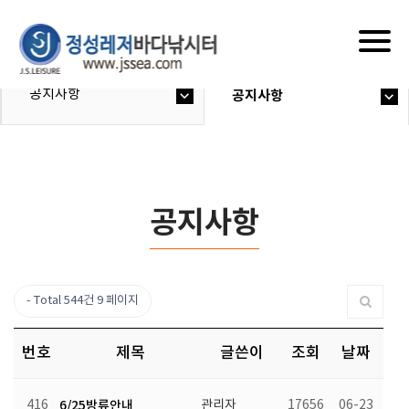
Togg
navig
공지사항
공지사항
공지사항
Total 544건
9 페이지
번호
제목
글쓴이
조회
날짜
416
6/25방류안내
관리자
17656
06-23